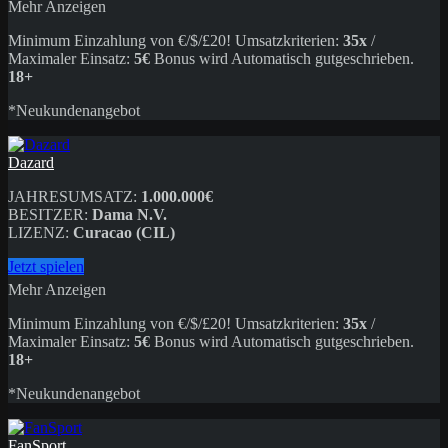
Mehr Anzeigen
Minimum Einzahlung von €/$/£20! Umsatzkriterien:
35x
/
Maximaler Einsatz:
5€
Bonus wird Automatisch gutgeschrieben.
18+
*Neukundenangebot
Dazard
JAHRESUMSATZ:
1.000.000€
BESITZER:
Dama N.V.
LIZENZ:
Curacao (CIL)
Jetzt spielen
Mehr Anzeigen
Minimum Einzahlung von €/$/£20! Umsatzkriterien:
35x
/
Maximaler Einsatz:
5€
Bonus wird Automatisch gutgeschrieben.
18+
*Neukundenangebot
FanSport