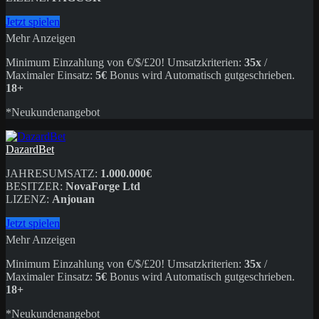
Jetzt spielen
Mehr Anzeigen
Minimum Einzahlung von €/$/£20! Umsatzkriterien:
35x
/
Maximaler Einsatz:
5€
Bonus wird Automatisch gutgeschrieben.
18+
*Neukundenangebot
DazardBet
JAHRESUMSATZ:
1.000.000€
BESITZER:
NovaForge Ltd
LIZENZ:
Anjouan
Jetzt spielen
Mehr Anzeigen
Minimum Einzahlung von €/$/£20! Umsatzkriterien:
35x
/
Maximaler Einsatz:
5€
Bonus wird Automatisch gutgeschrieben.
18+
*Neukundenangebot