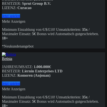
BESITZER:
Sprut Group B.V.
LIZENZ:
Curacao
Jetzt spielen
Mehr Anzeigen
Minimum Einzahlung von €/$/£10! Umsatzkriterien:
35x
/
Maximaler Einsatz:
5€
Bonus wird Automatisch gutgeschrieben.
18+
*Neukundenangebot
Betista
JAHRESUMSATZ:
1.000.000€
BESITZER:
Liernin Enterprises LTD
LIZENZ:
Komoren (Anjouan)
Jetzt spielen
Mehr Anzeigen
Minimum Einzahlung von €/$/£10! Umsatzkriterien:
35x
/
Maximaler Einsatz:
5€
Bonus wird Automatisch gutgeschrieben.
18+