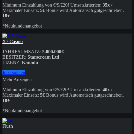
Minimum Einzahlung von €/$/£20! Umsatzkriterien:
35x
/
Maximaler Einsatz:
5€
Bonus wird Automatisch gutgeschrieben.
18+
*Neukundenangebot
X7 Casino
JAHRESUMSATZ:
5.000.000€
BESITZER:
Starscream Ltd
LIZENZ:
Kanada
Jetzt spielen
Mehr Anzeigen
Minimum Einzahlung von €/$/£20! Umsatzkriterien:
40x
/
Maximaler Einsatz:
5€
Bonus wird Automatisch gutgeschrieben.
18+
*Neukundenangebot
Flush