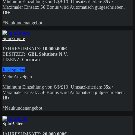
Minimum Einzahlung von €/$/£10! Umsatzkriterien:
35x
/
Maximaler Einsatz:
5€
Bonus wird Automatisch gutgeschrieben.
18+
*Neukundenangebot
SpinEmpire
JAHRESUMSATZ:
10.000.000€
BESITZER:
GBL Solutions N.V.
LIZENZ:
Curacao
Jetzt spielen
Mehr Anzeigen
Minimum Einzahlung von €/$/£10! Umsatzkriterien:
35x
/
Maximaler Einsatz:
5€
Bonus wird Automatisch gutgeschrieben.
18+
*Neukundenangebot
SpinBetter
JAHRESUMSATZ:
20.000.000€