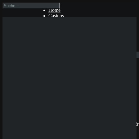
Home
Casinos
Bonis
Slots
Entwickler
News
Suchen
Einzahlungsbonus
Neue Casinos
Spin247: 100% bis zu
500€ + 200 Freispiele
Willkommensbonus 100% bis zu
500€
+ 200 Freispiele
Prestige
SpinE
Bonus holen