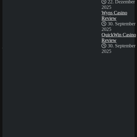
22. Dezember
erfüllen. Andernfalls verfallen der Bonus
2025
und alle damit erzielten Gewinne.
Wyns Casino
Maximaler Einsatz
– Während ein aktiver
Review
Bonus läuft, ist ein maximaler Einsatz von 5
30. September
€ pro Runde erlaubt. Überschreitungen
2025
können zum Verlust des Bonus führen.
QuickWin Casino
Review
Diese Bedingungen mögen streng erscheinen, sind
30. September
jedoch relativ üblich in der Welt der Online-
2025
Casino-Boni und sorgen dafür, dass der Bonus
verantwortungsvoll genutzt wird.
Wie funktionieren die Freispiele?
Die 200 Freispiele, die zum Willkommensbonus
gehören, werden über einen Zeitraum von 10
Tagen verteilt. Jeden Tag erhältst du 20 Freispiele,
die innerhalb von 24 Stunden genutzt werden
müssen. Die Freischaltung erfolgt täglich zur
selben Uhrzeit, zu der du deine erste Einzahlung
getätigt hast. Falls du die Freispiele eines Tages
nicht nutzt, verfallen diese und können nicht
nachträglich eingelöst werden.
Beispiel
: Wenn du deine erste Einzahlung um