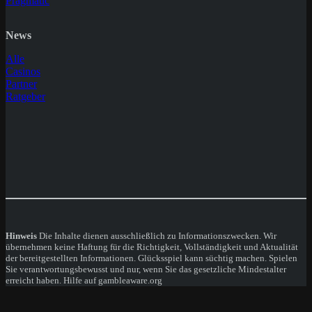
Pragmatic
News
Alle
Casinos
Partner
Ratgeber
Hinweis
Die Inhalte dienen ausschließlich zu Informationszwecken. Wir
übernehmen keine Haftung für die Richtigkeit, Vollständigkeit und Aktualität
der bereitgestellten Informationen. Glücksspiel kann süchtig machen. Spielen
Sie verantwortungsbewusst und nur, wenn Sie das gesetzliche Mindestalter
erreicht haben. Hilfe auf gambleaware.org