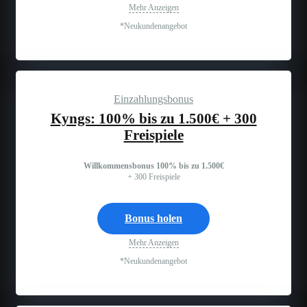
Mehr Anzeigen
*Neukundenangebot
Einzahlungsbonus
Kyngs: 100% bis zu 1.500€ + 300
Freispiele
Willkommensbonus 100% bis zu 1.500€
+ 300 Freispiele
Bonus holen
Mehr Anzeigen
*Neukundenangebot