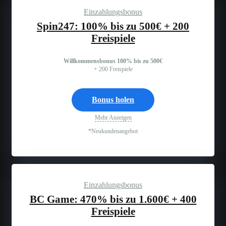
Einzahlungsbonus
Spin247: 100% bis zu 500€ + 200
Freispiele
Willkommensbonus 100% bis zu 500€
+ 200 Freispiele
Bonus holen
Mehr Anzeigen
*Neukundenangebot
Einzahlungsbonus
BC Game: 470% bis zu 1.600€ + 400
Freispiele