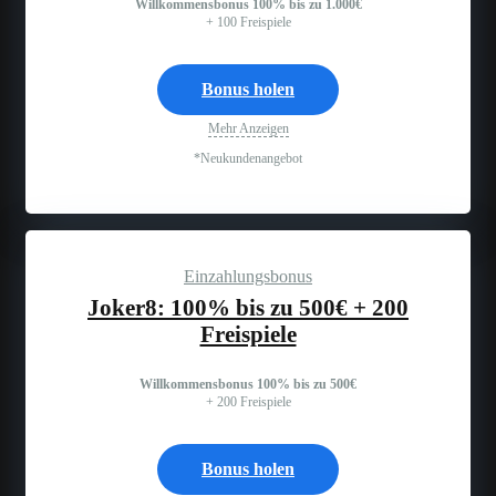
Willkommensbonus 100% bis zu 1.000€
+ 100 Freispiele
Bonus holen
Mehr Anzeigen
*Neukundenangebot
Einzahlungsbonus
Joker8: 100% bis zu 500€ + 200
Freispiele
Willkommensbonus 100% bis zu 500€
+ 200 Freispiele
Bonus holen