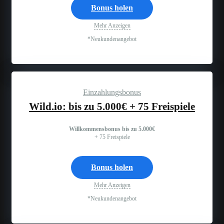
Bonus holen
Mehr Anzeigen
*Neukundenangebot
Einzahlungsbonus
Wild.io: bis zu 5.000€ + 75 Freispiele
Willkommensbonus bis zu 5.000€
+ 75 Freispiele
Bonus holen
Mehr Anzeigen
*Neukundenangebot