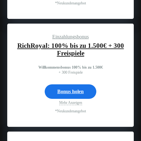
*Neukundenangebot
Einzahlungsbonus
RichRoyal: 100% bis zu 1.500€ + 300
Freispiele
Willkommensbonus 100% bis zu 1.500€
+ 300 Freispiele
Bonus holen
Mehr Anzeigen
*Neukundenangebot