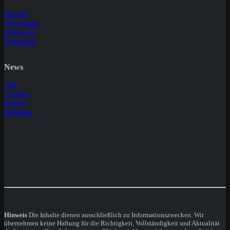
Merkur
Novomatic
Play'n Go
Pragmatic
News
Alle
Casinos
Partner
Ratgeber
Hinweis
Die Inhalte dienen ausschließlich zu Informationszwecken. Wir
übernehmen keine Haftung für die Richtigkeit, Vollständigkeit und Aktualität