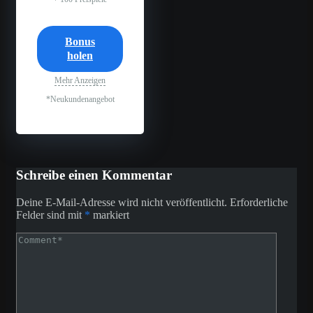
Bonus
holen
Mehr Anzeigen
*Neukundenangebot
Schreibe einen Kommentar
Deine E-Mail-Adresse wird nicht veröffentlicht.
Erforderliche
Felder sind mit
*
markiert