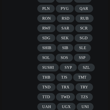
PLN
PYG
QAR
RON
RSD
RUB
RWF
SAR
SCR
SDG
SEK
SGD
SHIB
SIB
SLE
SOL
SOS
SSP
SUSHI
SYP
SZL
THB
TJS
TMT
TND
TRX
TRY
TTD
TWD
TZS
UAH
UGX
UNI