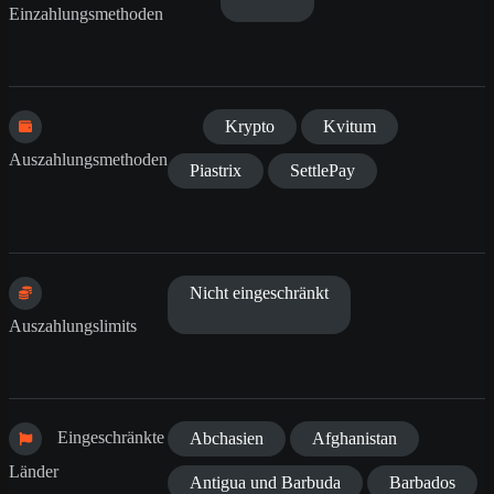
Einzahlungsmethoden
Krypto
Kvitum
Auszahlungsmethoden
Piastrix
SettlePay
Nicht eingeschränkt
Auszahlungslimits
Eingeschränkte
Abchasien
Afghanistan
Länder
Antigua und Barbuda
Barbados