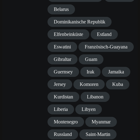
Belarus
Dominikanische Republik
Elfenbeinküste
Estland
Eswatini
Französisch-Guayana
Gibraltar
Guam
Guernsey
Irak
Jamaika
Jersey
Komoren
Kuba
Kurdistan
Libanon
Liberia
Libyen
Montenegro
Myanmar
Russland
Saint-Martin