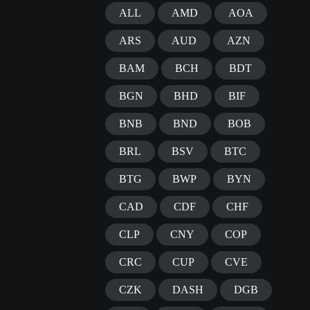
ALL
AMD
AOA
ARS
AUD
AZN
BAM
BCH
BDT
BGN
BHD
BIF
BNB
BND
BOB
BRL
BSV
BTC
BTG
BWP
BYN
CAD
CDF
CHF
CLP
CNY
COP
CRC
CUP
CVE
CZK
DASH
DGB