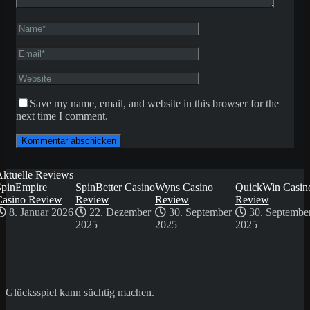
Save my name, email, and website in this browser for the
next time I comment.
Aktuelle Reviews
SpinEmpire
SpinBetter Casino
Wyns Casino
QuickWin Casin
Casino Review
Review
Review
Review
8. Januar 2026
22. Dezember
30. September
30. Septembe
2025
2025
2025
Glücksspiel kann süchtig machen.