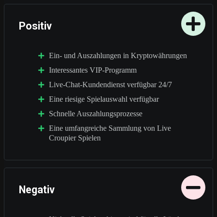
Positiv
Ein- und Auszahlungen in Kryptowährungen
Interessantes VIP-Programm
Live-Chat-Kundendienst verfügbar 24/7
Eine riesige Spielauswahl verfügbar
Schnelle Auszahlungsprozesse
Eine umfangreiche Sammlung von Live
Croupier Spielen
Negativ