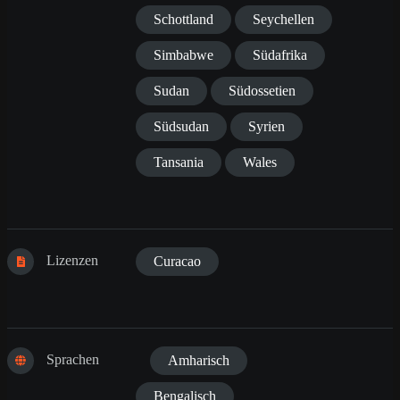
Schottland
Seychellen
Simbabwe
Südafrika
Sudan
Südossetien
Südsudan
Syrien
Tansania
Wales
Lizenzen
Curacao
Sprachen
Amharisch
Bengalisch