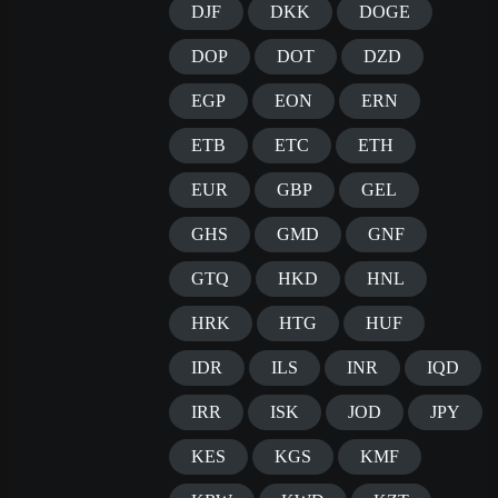
DJF
DKK
DOGE
DOP
DOT
DZD
EGP
EON
ERN
ETB
ETC
ETH
EUR
GBP
GEL
GHS
GMD
GNF
GTQ
HKD
HNL
HRK
HTG
HUF
IDR
ILS
INR
IQD
IRR
ISK
JOD
JPY
KES
KGS
KMF