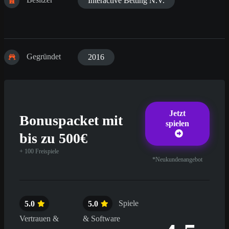
Interactive Betting N.V.
Gegründet
2016
Jetzt
Bonuspacket mit
spielen
bis zu 500€
+ 100 Freispiele
*Neukundenangebot
Spiele
5.0
5.0
Vertrauen &
& Software