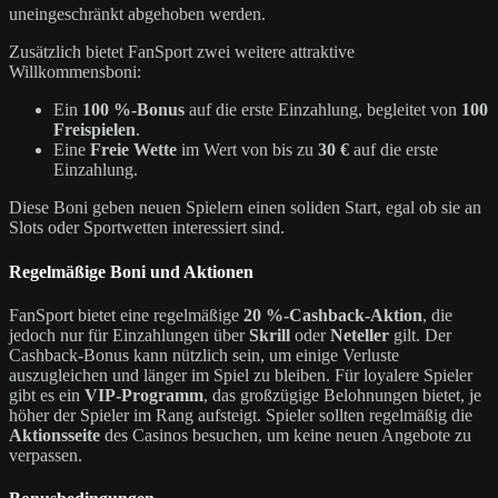
uneingeschränkt abgehoben werden.
Zusätzlich bietet FanSport zwei weitere attraktive
Willkommensboni:
Ein
100 %-Bonus
auf die erste Einzahlung, begleitet von
100
Freispielen
.
Eine
Freie Wette
im Wert von bis zu
30 €
auf die erste
Einzahlung.
Diese Boni geben neuen Spielern einen soliden Start, egal ob sie an
Slots oder Sportwetten interessiert sind.
Regelmäßige Boni und Aktionen
FanSport bietet eine regelmäßige
20 %-Cashback-Aktion
, die
jedoch nur für Einzahlungen über
Skrill
oder
Neteller
gilt. Der
Cashback-Bonus kann nützlich sein, um einige Verluste
auszugleichen und länger im Spiel zu bleiben. Für loyalere Spieler
gibt es ein
VIP-Programm
, das großzügige Belohnungen bietet, je
höher der Spieler im Rang aufsteigt. Spieler sollten regelmäßig die
Aktionsseite
des Casinos besuchen, um keine neuen Angebote zu
verpassen.