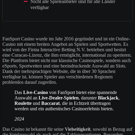
Nicht alle Spieleanbieter sind für alle Länder
verfügbar
FanSport Casino wurde im Jahr 2016 gegründet und ist ein Online-
Casino mit einem breiten Angebot an Spielen und Sportwetten. Es
wird von der Firma Interactive Betting N.V. betrieben und besitzt
eine Curacao-Lizenz, die ihm ermöglicht, international zu operieren.
Die Plattform bietet nicht nur klassische Casinospiele, sondern auch
eSports, Sportwetten und eine beeindruckende Auswahl an Slots.
Dank der mehrsprachigen Website, die in über 30 Sprachen
verfügbar ist, können Spieler aus verschiedenen Regionen
problemlos darauf zugreifen.
Das
Live-Casino
von FanSport bietet eine spannende
Auswahl an
Live-Dealer-Spielen
, darunter
Blackjack
,
Roulette
und
Baccarat
, die in Echtzeit übertragen
werden und ein authentisches Casinoerlebnis bieten.
2024
Das Casino ist bekannt für seine
Vielseitigkeit
, sowohl in Bezug auf
die Spielauswahl als auch auf die Zahlungsoptionen. Besonders