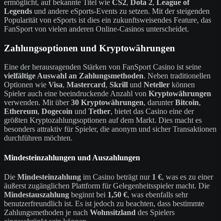
ermöglicht, auf bekannte Titel wie
CS2
,
Dota 2
,
League of
Legends
und andere eSports-Events zu setzen. Mit der steigenden
Popularität von eSports ist dies ein zukunftsweisendes Feature, das
FanSport von vielen anderen Online-Casinos unterscheidet.
Zahlungsoptionen und Kryptowährungen
Eine der herausragenden Stärken von FanSport Casino ist seine
vielfältige Auswahl an Zahlungsmethoden
. Neben traditionellen
Optionen wie
Visa
,
Mastercard
,
Skrill
und
Neteller
können
Spieler auch eine beeindruckende Anzahl von
Kryptowährungen
verwenden. Mit über
30 Kryptowährungen
, darunter
Bitcoin
,
Ethereum
,
Dogecoin
und
Tether
, bietet das Casino eine der
größten Kryptozahlungsoptionen auf dem Markt. Dies macht es
besonders attraktiv für Spieler, die anonym und sicher Transaktionen
durchführen möchten.
Mindesteinzahlungen und Auszahlungen
Die
Mindesteinzahlung
im Casino beträgt nur
1 €
, was es zu einer
äußerst zugänglichen Plattform für Gelegenheitsspieler macht. Die
Mindestauszahlung
beginnt bei
1,50 €
, was ebenfalls sehr
benutzerfreundlich ist. Es ist jedoch zu beachten, dass bestimmte
Zahlungsmethoden je nach
Wohnsitzland
des Spielers