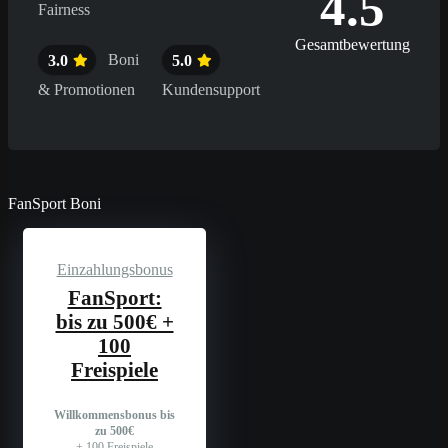
4.5
Fairness
Gesamtbewertung
Boni
3.0
5.0
& Promotionen
Kundensupport
FanSport Boni
Einzahlungsbonus
FanSport:
bis zu 500€ +
100
Freispiele
Willkommensbonus bis
zu 500€
+ 100 Freispiele