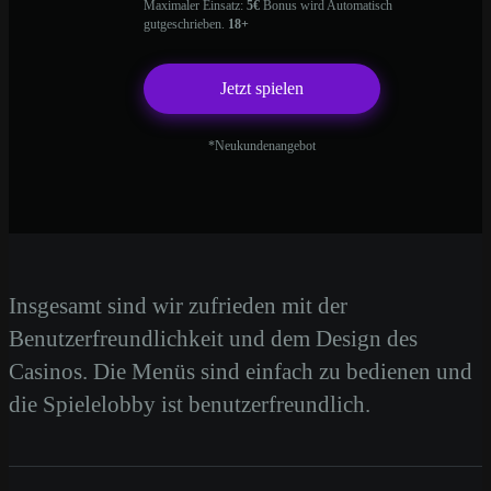
Maximaler Einsatz:
5€
Bonus wird Automatisch
gutgeschrieben.
18+
Jetzt spielen
*Neukundenangebot
Insgesamt sind wir zufrieden mit der
Benutzerfreundlichkeit und dem Design des
Casinos. Die Menüs sind einfach zu bedienen und
die Spielelobby ist benutzerfreundlich.