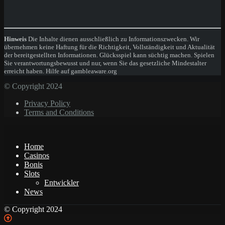
Hinweis
Die Inhalte dienen ausschließlich zu Informationszwecken. Wir
übernehmen keine Haftung für die Richtigkeit, Vollständigkeit und Aktualität
der bereitgestellten Informationen. Glücksspiel kann süchtig machen. Spielen
Sie verantwortungsbewusst und nur, wenn Sie das gesetzliche Mindestalter
erreicht haben. Hilfe auf gambleaware.org
© Copyright 2024
Privacy Policy
Terms and Conditions
Home
Casinos
Bonis
Slots
Entwickler
News
© Copyright 2024