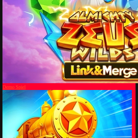
Demo Spiel