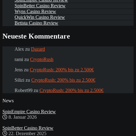
SpinBetter Casino Review
Wyns Casino Review
QuickWin Casino Review
Betista Casino Review
Neueste Kommentare
Alex
zu
Dazard
rami
zu
CryptoRush
Jens
zu
CryptoRush: 200% bis zu 2.500€
Silizi
zu
CryptoRush: 200% bis zu 2.500€
Robert99
zu
CryptoRush: 200% bis zu 2.500€
News
SpinEmpire Casino Review
8. Januar 2026
SpinBetter Casino Review
22. Dezember 2025