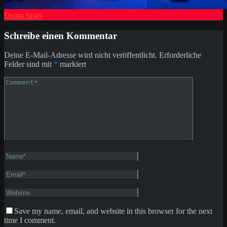
Demo Spiel
Schreibe einen Kommentar
Deine E-Mail-Adresse wird nicht veröffentlicht.
Erforderliche
Felder sind mit
*
markiert
Save my name, email, and website in this browser for the next
time I comment.