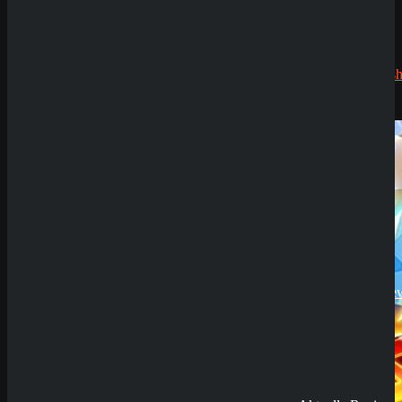
zu 2.500€
Robert99
zu
Submit
CryptoRush
Sicher dir einen 100% Bonus bis 500€ und spiele
200% bis
Dead Man's Bullet
zu 2.500€
Try Our Featured Games
News
SpinEmpire Casino
Review
8. Januar 2026
SpinBetter Casino
Review
22. Dezember
2025
Wyns Casino Revie
30. September
2025
QuickWin Casino
Review
30. September
2025