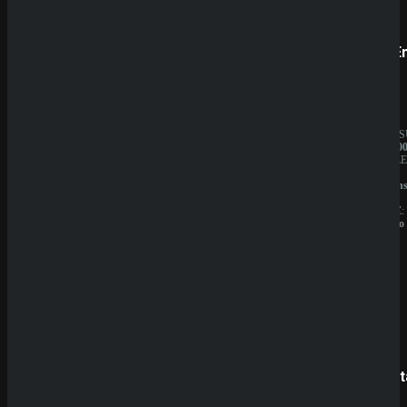
Prestige
SpinE
BESITZER:
JAHRES
Aurevia
10.000.0
IT
BESITZE
Group
GBL
LIZENZ:
Solution
Curacao
N.V.
LIZENZ:
Curacao
SpinBetter
Betist