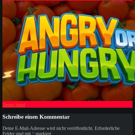
Demo Spiel
Schreibe einen Kommentar
Deine E-Mail-Adresse wird nicht veröffentlicht.
Erforderliche
Felder sind mit
*
markiert