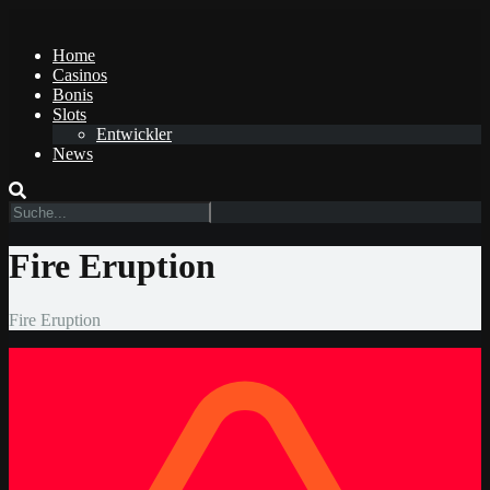
Home
Casinos
Bonis
Slots
Entwickler
News
Fire Eruption
Fire Eruption