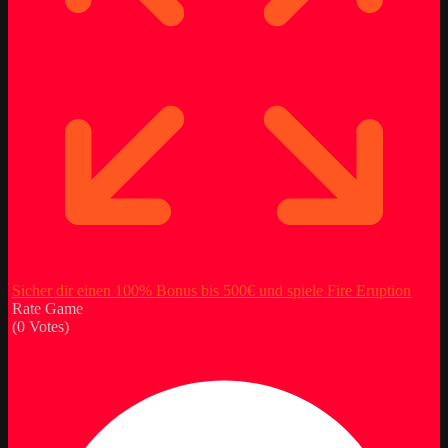
Sicher dir einen 100% Bonus bis 500€ und spiele Fire Eruption
Rate Game
(
0
Votes)