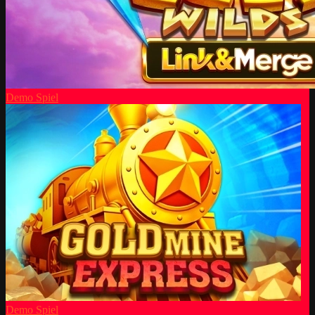
Demo Spiel
Demo Spiel