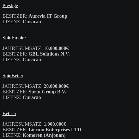
Prestige
BESITZER:
Aurevia IT Group
LIZENZ:
Curacao
SpinEmpire
JAHRESUMSATZ:
10.000.000€
BESITZER:
GBL Solutions N.V.
LIZENZ:
Curacao
SpinBetter
JAHRESUMSATZ:
20.000.000€
BESITZER:
Sprut Group B.V.
LIZENZ:
Curacao
Betista
JAHRESUMSATZ:
1.000.000€
BESITZER:
Liernin Enterprises LTD
LIZENZ:
Komoren (Anjouan)