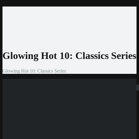
Home
Casinos
Bonis
Slots
Entwickler
News
Glowing Hot 10: Classics Series
Glowing Hot 10: Classics Series
Suchen
Neue Casinos