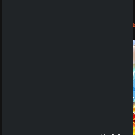
zu 2.500€
Robert99
zu
Submit
CryptoRush
Sicher dir einen 100% Bonus bis 500€ und spiele
200% bis
Glowing Hot 10: Classics Series
zu 2.500€
Try Our Featured Games
News
SpinEmpire Casino
Review
8. Januar 2026
SpinBetter Casino
Review
22. Dezember
2025
Wyns Casino Revie
30. September
2025
QuickWin Casino
Review
30. September
2025