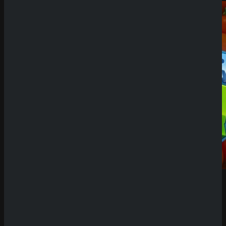
Demo Spiel
Schreibe einen Kommentar
Deine E-Mail-Adresse wird nicht veröffentlicht.
Erforderliche Felder sind mit
*
markiert