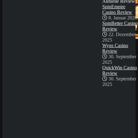
Aktuelle Reviews
SpinEmpire
Casino Review
8. Januar 2026
SpinBetter Casino
Review
22. Dezember
2025
Demo Spiel
Wyns Casino
Review
30. September
2025
QuickWin Casino
Review
30. September
2025
Demo Spiel