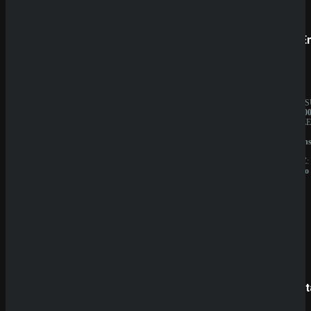
Prestige
SpinE
BESITZER:
JAHRES
Aurevia
10.000.0
IT
BESITZE
Group
GBL
LIZENZ:
Solution
Curacao
N.V.
LIZENZ:
Curacao
SpinBetter
Betist