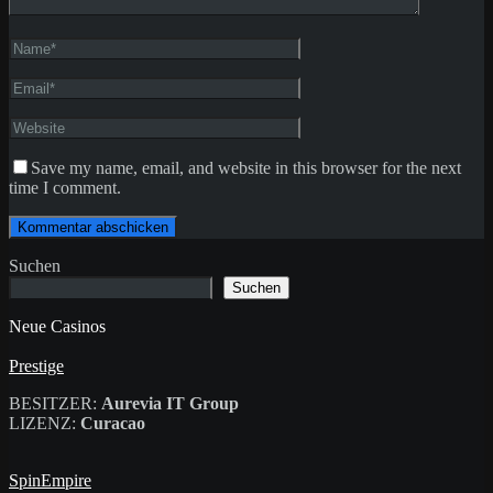
Save my name, email, and website in this browser for the next
time I comment.
Suchen
Suchen
Neue Casinos
Prestige
BESITZER:
Aurevia IT Group
LIZENZ:
Curacao
SpinEmpire