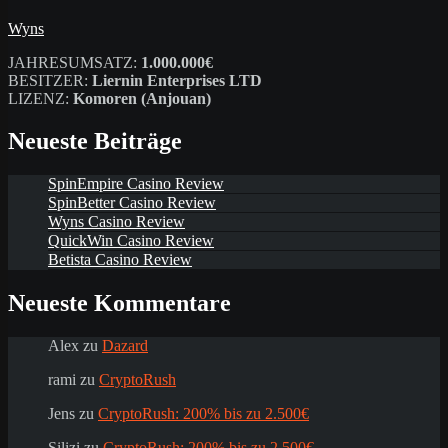
Wyns
JAHRESUMSATZ:
1.000.000€
BESITZER:
Liernin Enterprises LTD
LIZENZ:
Komoren (Anjouan)
Neueste Beiträge
SpinEmpire Casino Review
SpinBetter Casino Review
Wyns Casino Review
QuickWin Casino Review
Betista Casino Review
Neueste Kommentare
Alex
zu
Dazard
rami
zu
CryptoRush
Jens
zu
CryptoRush: 200% bis zu 2.500€
Silizi
zu
CryptoRush: 200% bis zu 2.500€