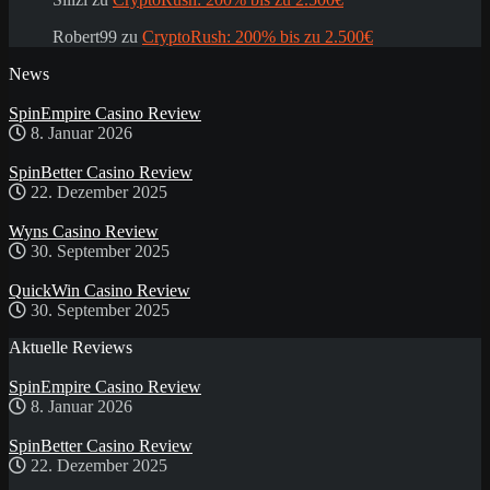
Robert99
zu
CryptoRush: 200% bis zu 2.500€
News
SpinEmpire Casino Review
8. Januar 2026
SpinBetter Casino Review
22. Dezember 2025
Wyns Casino Review
30. September 2025
QuickWin Casino Review
30. September 2025
Aktuelle Reviews
SpinEmpire Casino Review
8. Januar 2026
SpinBetter Casino Review
22. Dezember 2025