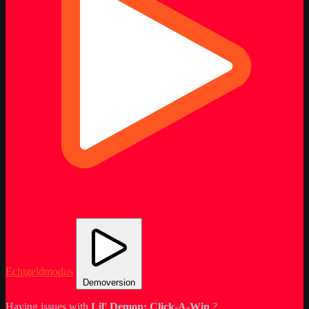
Echtgeldmodus
Demoversion
Having issues with
Lil' Demon: Click-A-Win
?