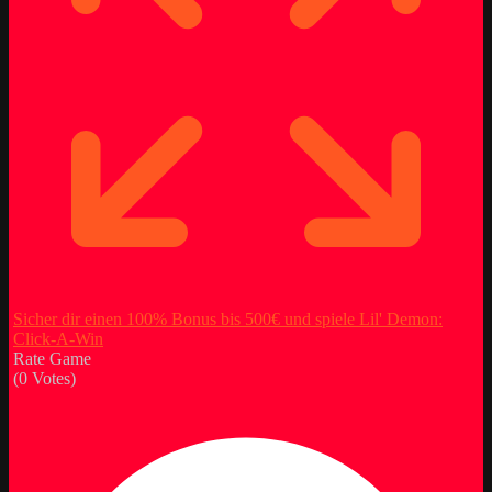
Sicher dir einen 100% Bonus bis 500€ und spiele Lil' Demon:
Click-A-Win
Rate Game
(
0
Votes)