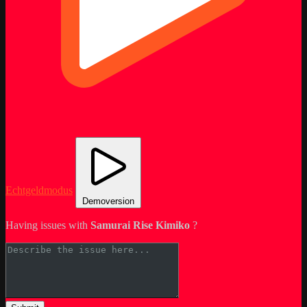
Echtgeldmodus
Demoversion
Having issues with
Samurai Rise Kimiko
?