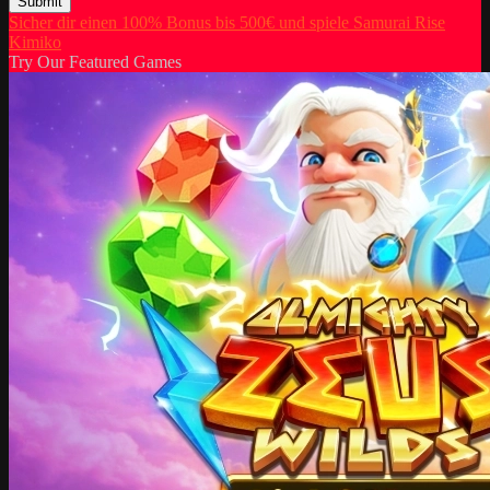
Submit
Sicher dir einen 100% Bonus bis 500€ und spiele Samurai Rise
Kimiko
Try Our Featured Games