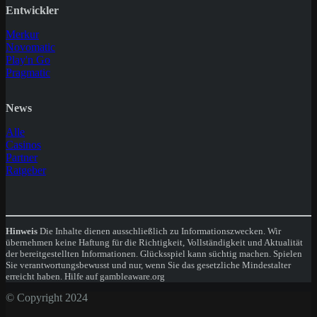
Entwickler
Merkur
Novomatic
Play'n Go
Pragmatic
News
Alle
Casinos
Partner
Ratgeber
Hinweis
Die Inhalte dienen ausschließlich zu Informationszwecken. Wir
übernehmen keine Haftung für die Richtigkeit, Vollständigkeit und Aktualität
der bereitgestellten Informationen. Glücksspiel kann süchtig machen. Spielen
Sie verantwortungsbewusst und nur, wenn Sie das gesetzliche Mindestalter
erreicht haben. Hilfe auf gambleaware.org
© Copyright 2024