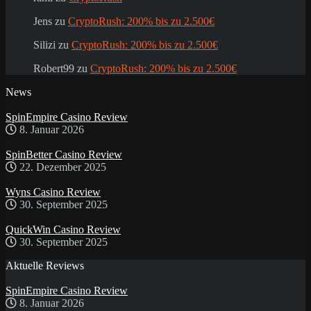
Jens
zu
CryptoRush: 200% bis zu 2.500€
Silizi
zu
CryptoRush: 200% bis zu 2.500€
Robert99
zu
CryptoRush: 200% bis zu 2.500€
News
SpinEmpire Casino Review
8. Januar 2026
SpinBetter Casino Review
22. Dezember 2025
Wyns Casino Review
30. September 2025
QuickWin Casino Review
30. September 2025
Aktuelle Reviews
SpinEmpire Casino Review
8. Januar 2026