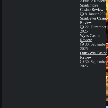
Aktuelle Reviews
SpinEmpire
Casino Review
8. Januar 2026
SpinBetter Casino
Review
22. Dezember
2025
Wyns Casino
Review
30. September
2025
QuickWin Casino
Review
30. September
2025
Demo Spiel