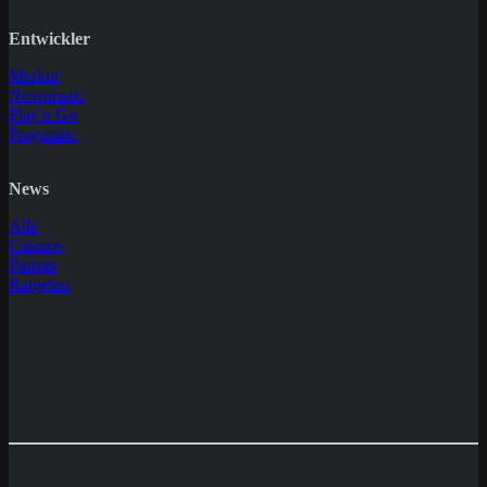
Entwickler
Merkur
Novomatic
Play'n Go
Pragmatic
News
Alle
Casinos
Partner
Ratgeber