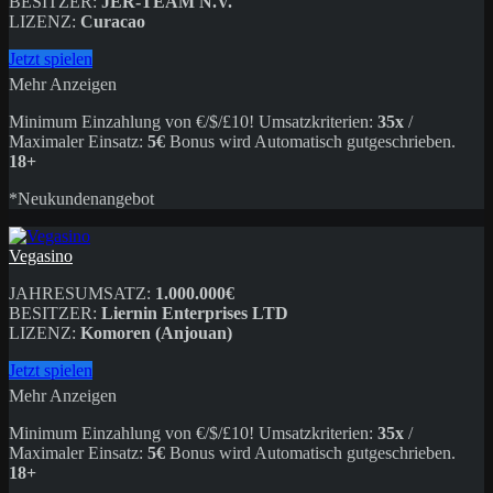
BESITZER:
JER-TEAM N.V.
LIZENZ:
Curacao
Jetzt spielen
Mehr Anzeigen
Minimum Einzahlung von €/$/£10! Umsatzkriterien:
35x
/
Maximaler Einsatz:
5€
Bonus wird Automatisch gutgeschrieben.
18+
*Neukundenangebot
Vegasino
JAHRESUMSATZ:
1.000.000€
BESITZER:
Liernin Enterprises LTD
LIZENZ:
Komoren (Anjouan)
Jetzt spielen
Mehr Anzeigen
Minimum Einzahlung von €/$/£10! Umsatzkriterien:
35x
/
Maximaler Einsatz:
5€
Bonus wird Automatisch gutgeschrieben.
18+