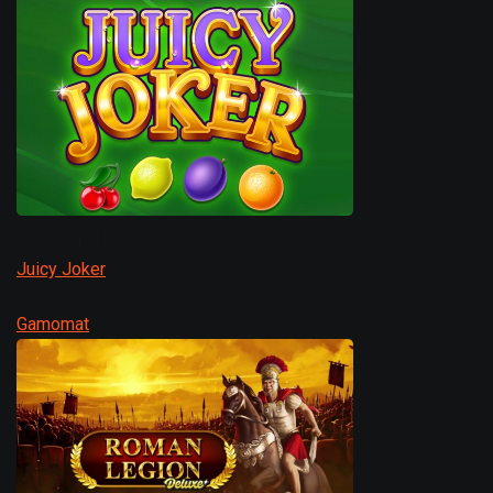
Demo Spiel
Juicy Joker
Gamomat