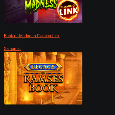
Demo Spiel
Book of Madness Flaming Link
Gamomat
Demo Spiel