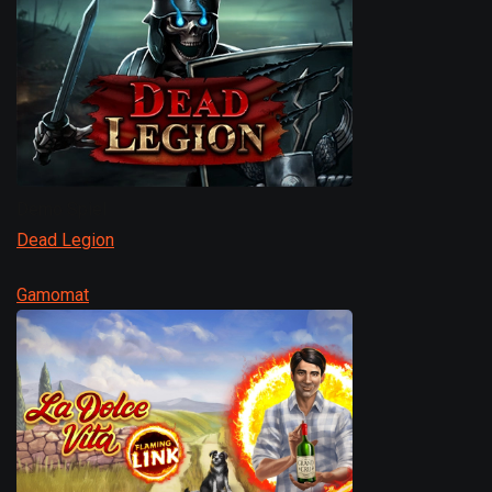
Demo Spiel
Dead Legion
Gamomat