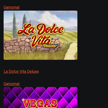
Gamomat
Demo Spiel
La Dolce Vita Deluxe
Gamomat