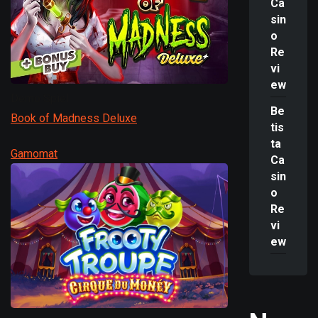
Ca
sin
o
Re
vi
ew
Demo Spiel
Be
Book of Madness Deluxe
tis
ta
Gamomat
Ca
sin
o
Re
vi
ew