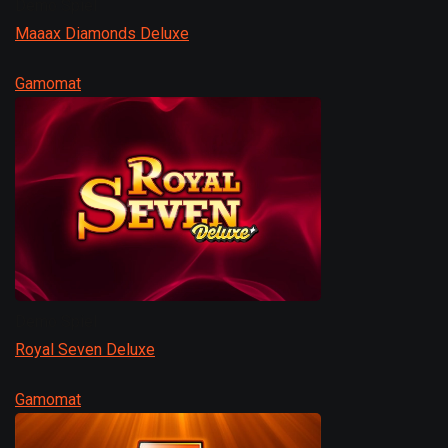
Demo Spiel
Maaax Diamonds Deluxe
Gamomat
Demo Spiel
Royal Seven Deluxe
Gamomat