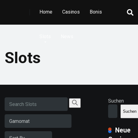
Home
Casinos
Bonis
Slots
News
Slots
Suchen
Suchen
Neue