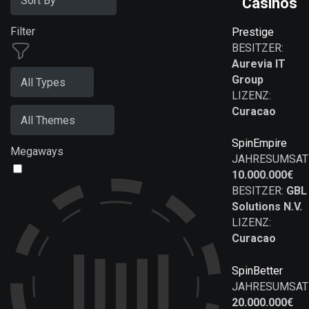
Casinos
Filter
Prestige
BESITZER:
Aurevia IT
Group
LIZENZ:
Curacao
SpinEmpire
Megaways
JAHRESUMSAT
10.000.000€
BESITZER:
GBL
Solutions N.V.
LIZENZ:
Curacao
SpinBetter
JAHRESUMSAT
20.000.000€