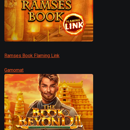
Demo Spiel
Ramses Book Flaming Link
Gamomat