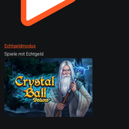
Echtgeldmodus
Spiele mit Echtgeld
Demo Spiel