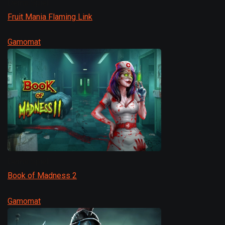
Demo Spiel
Fruit Mania Flaming Link
Gamomat
Demo Spiel
Book of Madness 2
Gamomat