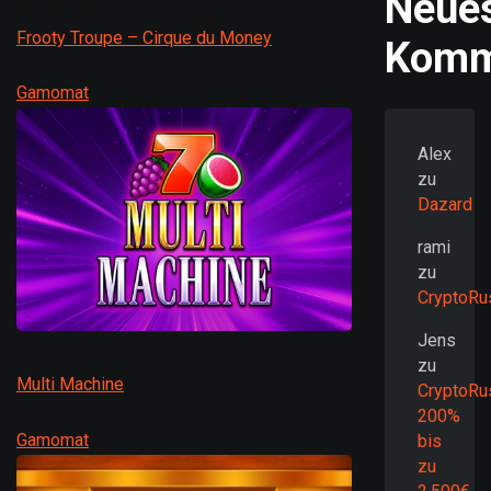
Neue
Demo Spiel
Frooty Troupe – Cirque du Money
Komm
Gamomat
Alex
zu
Dazard
rami
zu
CryptoRu
Jens
Demo Spiel
zu
Multi Machine
CryptoRu
200%
Gamomat
bis
zu