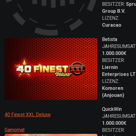
BESITZER:
Spru
Group B.V.
LIZENZ:
Curacao
Betista
JAHRESUMSAT
1.000.000€
BESITZER:
Liernin
Enterprises L
LIZENZ:
Komoren
(Anjouan)
Demo Spiel
QuickWin
40 Finest XXL Deluxe
JAHRESUMSAT
1.000.000€
Gamomat
BESITZER: