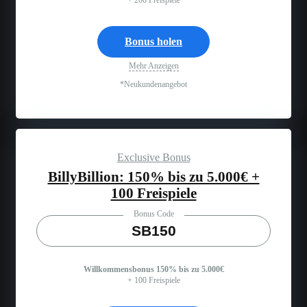
Bonus holen
Mehr Anzeigen
*Neukundenangebot
Exclusive Bonus
BillyBillion: 150% bis zu 5.000€ +
100 Freispiele
Bonus Code
SB150
Willkommensbonus 150% bis zu 5.000€
+ 100 Freispiele