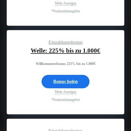
Mehr Anzeigen
*Neukundenangebot
Einzahlungsbonus
Welle: 225% bis zu 1.000€
Willkommensbonus 225% bis zu 1.000€
Bonus holen
Mehr Anzeigen
*Neukundenangebot
Einzahlungsbonus