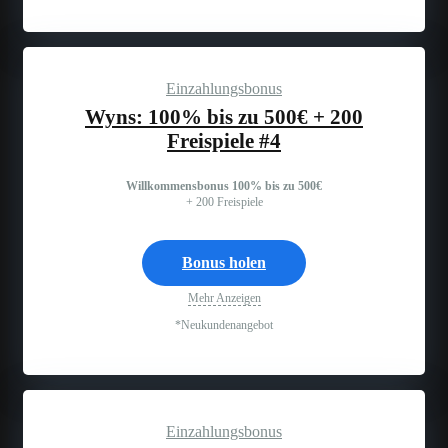
Einzahlungsbonus
Wyns: 100% bis zu 500€ + 200
Freispiele #4
Willkommensbonus 100% bis zu 500€
+ 200 Freispiele
Bonus holen
Mehr Anzeigen
*Neukundenangebot
Einzahlungsbonus