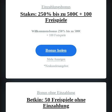
Einzahlungsbonus
Stakes: 250% bis zu 500€ + 100
Freispiele
Willkommensbonus 250% bis zu 500€
+ 100 Freispiele
Bonus holen
Mehr Anzeigen
*Neukundenangebot
Bonus ohne Einzahlung
Betkin: 50 Freispiele ohne
Einzahlung