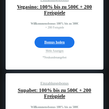
Vegasino: 100% bis zu 500€ + 200
Freispiele
Willkommensbonus 100% bis zu 500€
+ 200 Freispiele
Bonus holen
Mehr Anzeigen
*Neukundenangebot
Einzahlungsbonus
Supabet: 100% bis zu 500€ + 200
Freispiele
Willkommensbonus 100% bis zu 500€