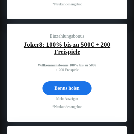
*Neukundenangebot
Einzahlungsbonus
Joker8: 100% bis zu 500€ + 200
Freispiele
Willkommensbonus 100% bis zu 500€
+ 200 Freispiele
Bonus holen
Mehr Anzeigen
*Neukundenangebot