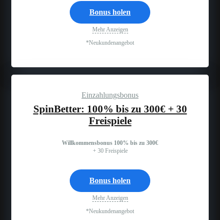
Bonus holen
Mehr Anzeigen
*Neukundenangebot
Einzahlungsbonus
SpinBetter: 100% bis zu 300€ + 30
Freispiele
Willkommensbonus 100% bis zu 300€
+ 30 Freispiele
Bonus holen
Mehr Anzeigen
*Neukundenangebot