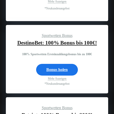
Mehr Anzeigen
*Neukundenangebot
Sportwetten Bonus
DestinoBet: 100% Bonus bis 100€!
100% Sportwetten Ersteinzahlungsbonus bis zu 100€
Bonus holen
Mehr Anzeigen
*Neukundenangebot
Sportwetten Bonus