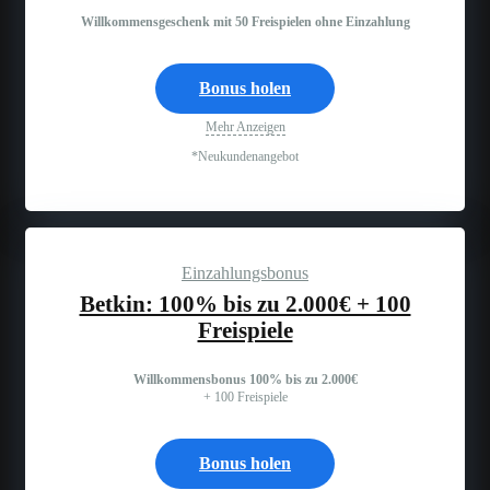
Willkommensgeschenk mit 50 Freispielen ohne Einzahlung
Bonus holen
Mehr Anzeigen
*Neukundenangebot
Einzahlungsbonus
Betkin: 100% bis zu 2.000€ + 100
Freispiele
Willkommensbonus 100% bis zu 2.000€
+ 100 Freispiele
Bonus holen