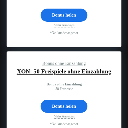
Bonus holen
Mehr Anzeigen
*Neukundenangebot
Bonus ohne Einzahlung
XON: 50 Freispiele ohne Einzahlung
Bonus ohne Einzahlung
50 Freispiele
Bonus holen
Mehr Anzeigen
*Neukundenangebot