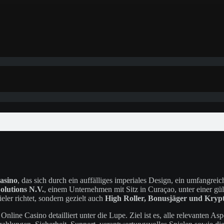
asino
, das sich durch ein auffälliges imperiales Design, ein umfangre
lutions N.V.
, einem Unternehmen mit Sitz in Curaçao, unter einer gü
eler richtet, sondern gezielt auch
High Roller, Bonusjäger und Krypt
nline Casino detailliert unter die Lupe. Ziel ist es, alle relevanten A