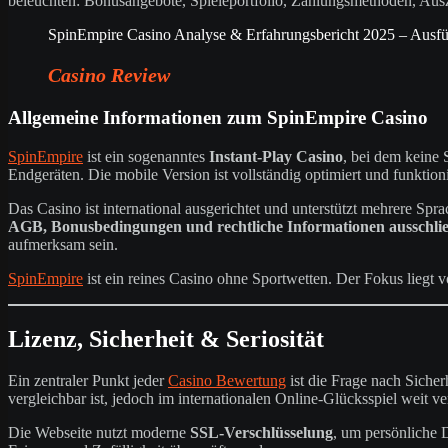
beleuchten: Bonusangebote, Spieleportfolio, Zahlungsmethoden, Ausza
SpinEmpire Casino Analyse & Erfahrungsbericht 2025 – Ausfüh
Casino Review
Allgemeine Informationen zum SpinEmpire Casino
SpinEmpire
ist ein sogenanntes
Instant-Play Casino
, bei dem keine 
Endgeräten. Die mobile Version ist vollständig optimiert und funktio
Das Casino ist international ausgerichtet und unterstützt mehrere Spr
AGB, Bonusbedingungen und rechtliche Informationen ausschließ
aufmerksam sein.
SpinEmpire
ist ein reines Casino ohne Sportwetten. Der Fokus liegt 
Lizenz, Sicherheit & Seriosität
Ein zentraler Punkt jeder
Casino Bewertung
ist die Frage nach Sicher
vergleichbar ist, jedoch im internationalen Online-Glücksspiel weit verb
Die Webseite nutzt moderne
SSL-Verschlüsselung
, um persönliche 