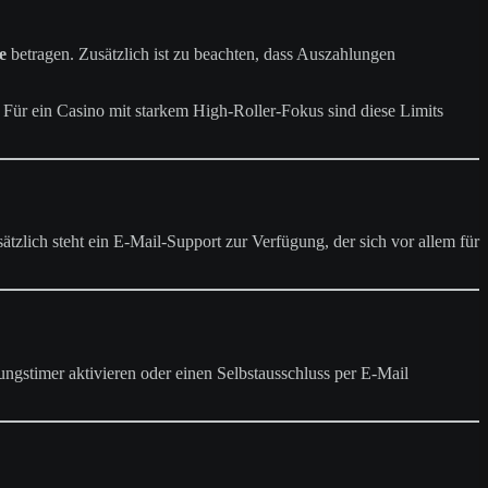
e
betragen. Zusätzlich ist zu beachten, dass Auszahlungen
 Für ein Casino mit starkem High-Roller-Fokus sind diese Limits
ätzlich steht ein E-Mail-Support zur Verfügung, der sich vor allem für
ungstimer aktivieren oder einen Selbstausschluss per E-Mail