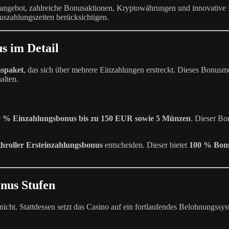
angebot, zahlreiche Bonusaktionen, Kryptowährungen und innovative Mi
uszahlungszeiten berücksichtigen.
 im Detail
nspaket
, das sich über mehrere Einzahlungen erstreckt. Dieses Bonusmod
alten.
 % Einzahlungsbonus bis zu 150 EUR sowie 5 Münzen
. Dieser Bo
hroller Ersteinzahlungsbonus
entscheiden. Dieser bietet
100 % Bonu
nus Stufen
nicht. Stattdessen setzt das Casino auf ein fortlaufendes Belohnungss