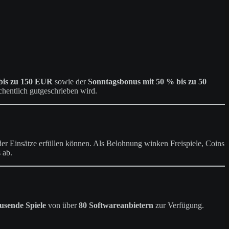
bis zu 150 EUR
sowie der
Sonntagsbonus mit 50 % bis zu 50
chentlich gutgeschrieben wird.
oder Einsätze erfüllen können. Als Belohnung winken Freispiele, Coins
 ab.
usende Spiele
von über
80 Softwareanbietern
zur Verfügung.