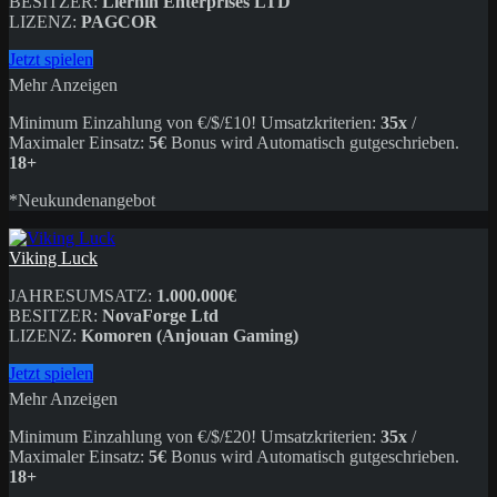
BESITZER:
Liernin Enterprises LTD
LIZENZ:
PAGCOR
Jetzt spielen
Mehr Anzeigen
Minimum Einzahlung von €/$/£10! Umsatzkriterien:
35x
/
Maximaler Einsatz:
5€
Bonus wird Automatisch gutgeschrieben.
18+
*Neukundenangebot
Viking Luck
JAHRESUMSATZ:
1.000.000€
BESITZER:
NovaForge Ltd
LIZENZ:
Komoren (Anjouan Gaming)
Jetzt spielen
Mehr Anzeigen
Minimum Einzahlung von €/$/£20! Umsatzkriterien:
35x
/
Maximaler Einsatz:
5€
Bonus wird Automatisch gutgeschrieben.
18+