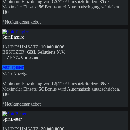
Minimum Einzahlung von €/$/£10! Umsatzkriterien:
35x
/
Maximaler Einsatz:
5€
Bonus wird Automatisch gutgeschrieben.
18+
*Neukundenangebot
SpinEmpire
JAHRESUMSATZ:
10.000.000€
BESITZER:
GBL Solutions N.V.
LIZENZ:
Curacao
Jetzt spielen
Mehr Anzeigen
Minimum Einzahlung von €/$/£10! Umsatzkriterien:
35x
/
Maximaler Einsatz:
5€
Bonus wird Automatisch gutgeschrieben.
18+
*Neukundenangebot
SpinBetter
JAHRESUMSATZ:
20.000.000€