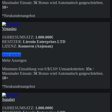
Maximaler Einsatz:
5€
Bonus wird Automatisch gutgeschrieben.
18+
*Neukundenangebot
Vegasino
JAHRESUMSATZ:
1.000.000€
BESITZER:
Liernin Enterprises LTD
LIZENZ:
Komoren (Anjouan)
Jetzt spielen
Mehr Anzeigen
Minimum Einzahlung von €/$/£10! Umsatzkriterien:
35x
/
Maximaler Einsatz:
5€
Bonus wird Automatisch gutgeschrieben.
18+
*Neukundenangebot
Supabet
JAHRESUMSATZ:
1.000.000€