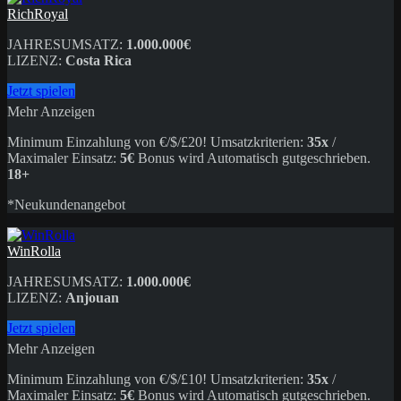
RichRoyal
JAHRESUMSATZ:
1.000.000€
LIZENZ:
Costa Rica
Jetzt spielen
Mehr Anzeigen
Minimum Einzahlung von €/$/£20! Umsatzkriterien:
35x
/
Maximaler Einsatz:
5€
Bonus wird Automatisch gutgeschrieben.
18+
*Neukundenangebot
WinRolla
JAHRESUMSATZ:
1.000.000€
LIZENZ:
Anjouan
Jetzt spielen
Mehr Anzeigen
Minimum Einzahlung von €/$/£10! Umsatzkriterien:
35x
/
Maximaler Einsatz:
5€
Bonus wird Automatisch gutgeschrieben.