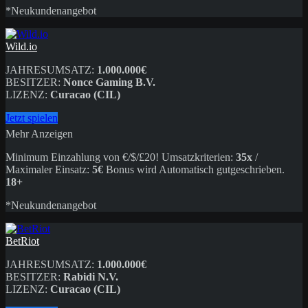
*Neukundenangebot
Wild.io
JAHRESUMSATZ:
1.000.000€
BESITZER:
Nonce Gaming B.V.
LIZENZ:
Curacao (CIL)
Jetzt spielen
Mehr Anzeigen
Minimum Einzahlung von €/$/£20! Umsatzkriterien:
35x
/
Maximaler Einsatz:
5€
Bonus wird Automatisch gutgeschrieben.
18+
*Neukundenangebot
BetRiot
JAHRESUMSATZ:
1.000.000€
BESITZER:
Rabidi N.V.
LIZENZ:
Curacao (CIL)