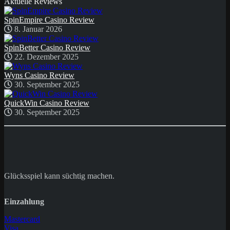
Aktuelle Reviews
SpinEmpire Casino Review
8. Januar 2026
SpinBetter Casino Review
22. Dezember 2025
Wyns Casino Review
30. September 2025
QuickWin Casino Review
30. September 2025
Glücksspiel kann süchtig machen.
Einzahlung
Mastercard
Visa