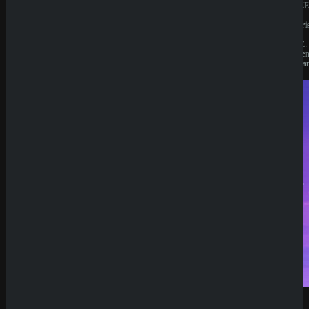
BESITZER:
BESITZE
Liernin
Liernin
Enterprises
Enterpri
LTD
LTD
LIZENZ:
LIZENZ:
Komoren
Komore
(Anjouan)
(Anjoua
Neueste
Beiträge
SpinEmpir
e Casino
Review
SpinBetter
Casino
Review
Wyns
Casino
Review
QuickWin