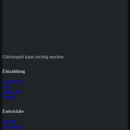
Glücksspiel kann süchtig machen.
Einzahlung
Mastercard
Visa
Apple Pay
Paysafe
Entwickler
Merkur
Novomatic