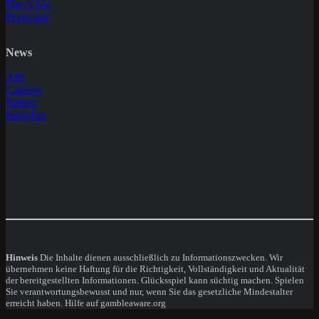
Play'n Go
Pragmatic
News
Alle
Casinos
Partner
Ratgeber
Hinweis
Die Inhalte dienen ausschließlich zu Informationszwecken. Wir
übernehmen keine Haftung für die Richtigkeit, Vollständigkeit und Aktualität
der bereitgestellten Informationen. Glücksspiel kann süchtig machen. Spielen
Sie verantwortungsbewusst und nur, wenn Sie das gesetzliche Mindestalter
erreicht haben. Hilfe auf gambleaware.org