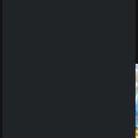
Casino
Having issues with
Bingo Volcano
?
Review
Wyns
Casino
Review
QuickWin
Casino
Submit
Review
Sicher dir einen 100% Bonus bis 500€ und spiele
Betista
Bingo Volcano
Casino
Try Our Featured Games
Review
Neueste
Kommenta
Alex
zu
Dazard
rami
zu
CryptoRus
Jens
zu
CryptoRush