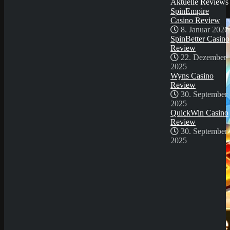
Aktuelle Reviews
Bison Moon: Thunder Charge
SpinEmpire
Try Our Featured Games
Casino Review
8. Januar 2026
SpinBetter Casino
Review
22. Dezember
2025
Wyns Casino
Review
30. September
2025
QuickWin Casino
Review
30. September
2025