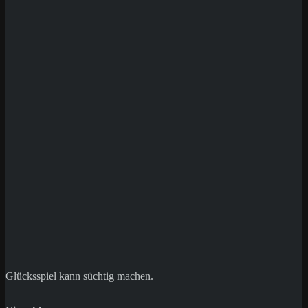
Save my name, email, and website in this
browser for the next time I comment.
Glücksspiel kann süchtig machen.