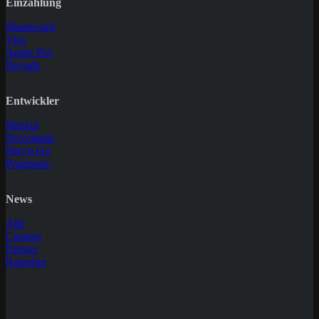
Einzahlung
Mastercard
Visa
Apple Pay
Paysafe
Entwickler
Merkur
Novomatic
Play'n Go
Pragmatic
News
Alle
Casinos
Partner
Ratgeber