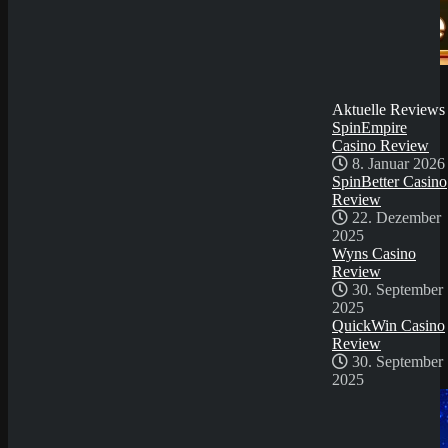
30. September
2025
QuickWin Casino
Review
30. September
Demo Spiel
2025
Aktuelle Reviews
SpinEmpire
Casino Review
8. Januar 2026
SpinBetter Casino
Review
22. Dezember
2025
Wyns Casino
Review
30. September
2025
QuickWin Casino
Review
30. September
2025
Demo Spiel