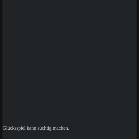
Save my name, email, and website in this
browser for the next time I comment.
Glücksspiel kann süchtig machen.