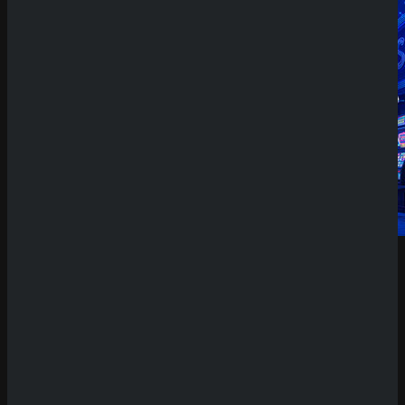
Demo Spiel
Schreibe einen Kommentar
Deine E-Mail-Adresse wird nicht
veröffentlicht.
Erforderliche Felder sind mit
*
markiert