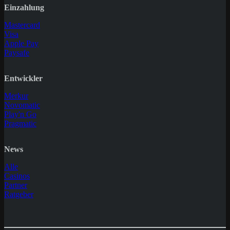
Einzahlung
Mastercard
Visa
Apple Pay
Paysafe
Entwickler
Merkur
Novomatic
Play'n Go
Pragmatic
News
Alle
Casinos
Partner
Ratgeber