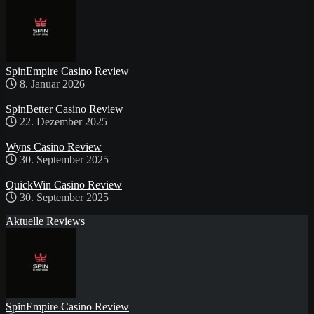
SpinEmpire Casino Review
8. Januar 2026
SpinBetter Casino Review
22. Dezember 2025
Wyns Casino Review
30. September 2025
QuickWin Casino Review
30. September 2025
Aktuelle Reviews
SpinEmpire Casino Review