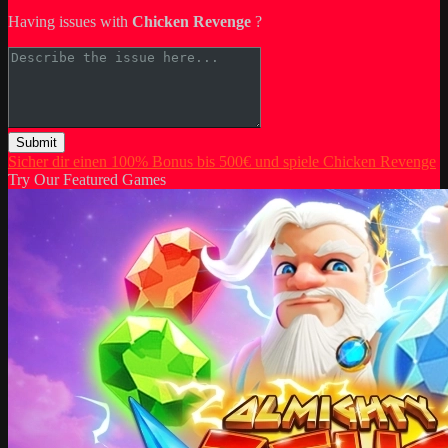
Having issues with
Chicken Revenge
?
Submit
Sicher dir einen 100% Bonus bis 500€ und spiele Chicken Revenge
Try Our Featured Games