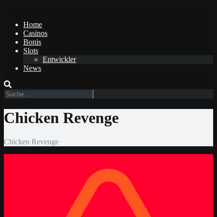
Home
Casinos
Bonis
Slots
Entwickler
News
Chicken Revenge
Chicken Revenge