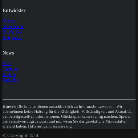
Entwickler
Merkur
Novomatic
Play'n Go
Pragmatic
News
Alle
Casinos
Partner
Ratgeber
Hinweis
Die Inhalte dienen ausschließlich zu Informationszwecken. Wir
übernehmen keine Haftung für die Richtigkeit, Vollständigkeit und Aktualität
der bereitgestellten Informationen. Glücksspiel kann süchtig machen. Spielen
Sie verantwortungsbewusst und nur, wenn Sie das gesetzliche Mindestalter
erreicht haben. Hilfe auf gambleaware.org
© Copyright 2024