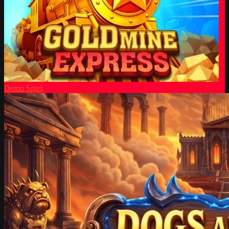
Demo Spiel