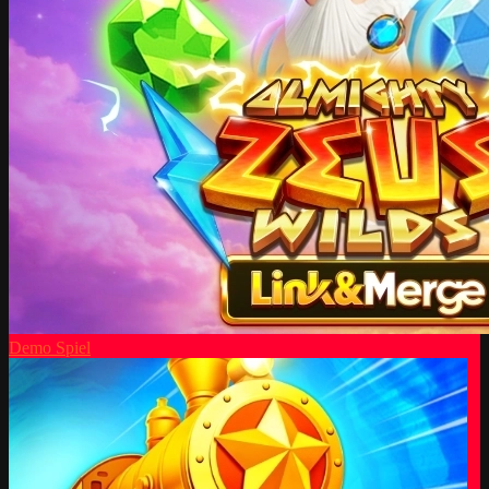
Demo Spiel