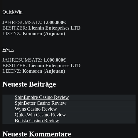
QuickWin
JAHRESUMSATZ:
1.000.000€
BESITZER:
Liernin Enterprises LTD
LIZENZ:
Komoren (Anjouan)
Wyns
JAHRESUMSATZ:
1.000.000€
BESITZER:
Liernin Enterprises LTD
LIZENZ:
Komoren (Anjouan)
Neueste Beiträge
SpinEmpire Casino Review
SpinBetter Casino Review
Wyns Casino Review
QuickWin Casino Review
Betista Casino Review
Neueste Kommentare