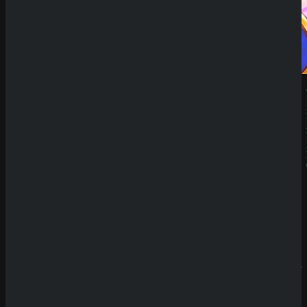
Neueste
Beiträge
SpinEmpir
e Casino
Review
SpinBetter