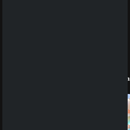
Casino
Review
Wyns
Echtgeldmodus
Casino
Demoversion
Review
QuickWin
Having issues with
Luna Princess Link & Merge
Casino
?
Review
Betista
Casino
Review
Neueste
Submit
Kommenta
Sicher dir einen 100% Bonus bis 500€ und spiele
Luna Princess Link & Merge
Alex
zu
Try Our Featured Games
Dazard
rami
zu
CryptoRus
Jens
zu
CryptoRush