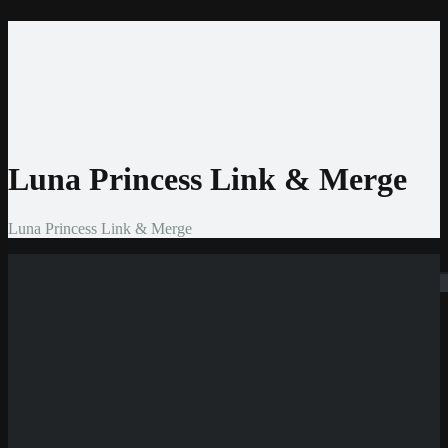
Home
Casinos
Bonis
Slots
Entwickler
News
Luna Princess Link & Merge
Luna Princess Link & Merge
Suchen
Neue Casinos