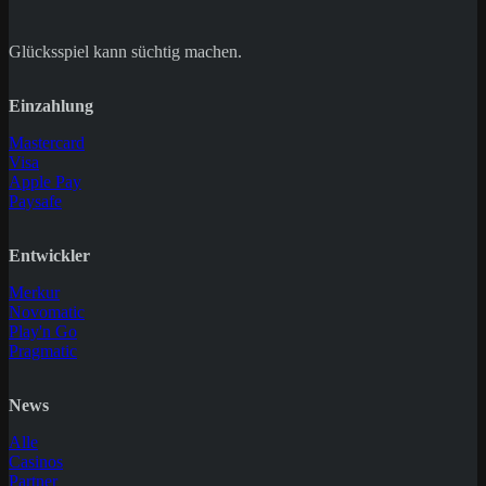
Glücksspiel kann süchtig machen.
Einzahlung
Mastercard
Visa
Apple Pay
Paysafe
Entwickler
Merkur
Novomatic
Play'n Go
Pragmatic
News
Alle
Casinos
Partner