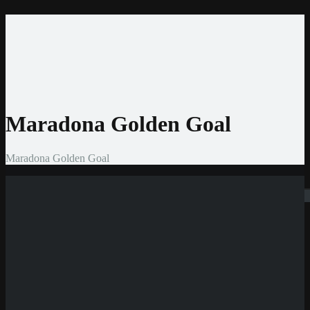
Home
Casinos
Bonis
Slots
Entwickler
News
Maradona Golden Goal
Maradona Golden Goal
Suchen
Neue Casinos