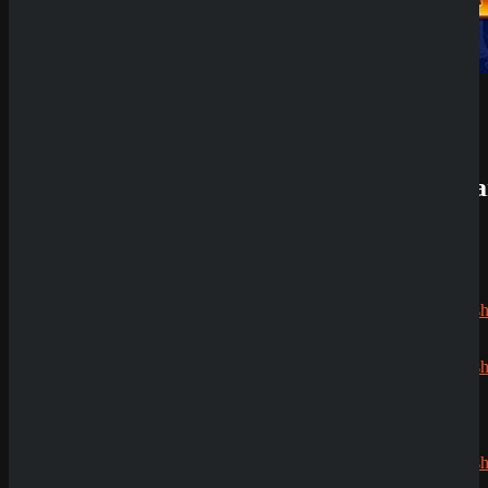
Casino
Review
Betista
Casino
Review
Neueste
Kommenta
Alex
zu
Dazard
rami
zu
CryptoRus
Jens
zu
CryptoRush
200% bis
zu 2.500€
Silizi
zu
CryptoRush
200% bis