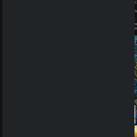
BESITZER:
BESITZE
Liernin
Liernin
Enterprises
Enterpri
LTD
LTD
LIZENZ:
LIZENZ:
Komoren
Komore
(Anjouan)
(Anjoua
Neueste
Beiträge
SpinEmpir
e Casino
Review
SpinBetter
Casino
Review
Wyns
Casino
Review
QuickWin