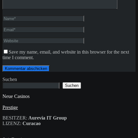
Save my name, email, and website in this browser for the next
time I comment.
Suchen
Suchen
Neue Casinos
Prestige
BESITZER:
Aurevia IT Group
LIZENZ:
Curacao