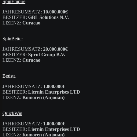
SpinEmpire
JAHRESUMSATZ:
10.000.000€
BESITZER:
GBL Solutions N.V.
LIZENZ:
Curacao
SpinBetter
JAHRESUMSATZ:
20.000.000€
BESITZER:
Sprut Group B.V.
LIZENZ:
Curacao
Betista
JAHRESUMSATZ:
1.000.000€
BESITZER:
Liernin Enterprises LTD
LIZENZ:
Komoren (Anjouan)
QuickWin
JAHRESUMSATZ:
1.000.000€
BESITZER:
Liernin Enterprises LTD
LIZENZ:
Komoren (Anjouan)