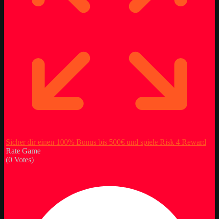
Sicher dir einen 100% Bonus bis 500€ und spiele Risk 4 Reward
Rate Game
(
0
Votes)