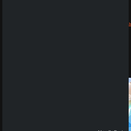
zu 2.500€
Echtgeldmodus
Robert99
Demoversion
zu
Having issues with
Soul Dealer
?
CryptoRush
200% bis
zu 2.500€
News
SpinEmpire Casino
Submit
Review
Sicher dir einen 100% Bonus bis 500€ und spiele
8. Januar 2026
Soul Dealer
SpinBetter Casino
Try Our Featured Games
Review
22. Dezember
2025
Wyns Casino Revie
30. September
2025
QuickWin Casino
Review
30. September
2025