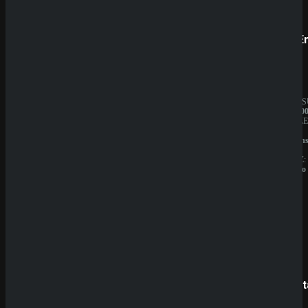
Prestige
SpinE
BESITZER:
JAHRES
Aurevia
10.000.0
IT
BESITZE
Group
GBL
LIZENZ:
Solution
Curacao
N.V.
LIZENZ:
Curacao
SpinBetter
Betist