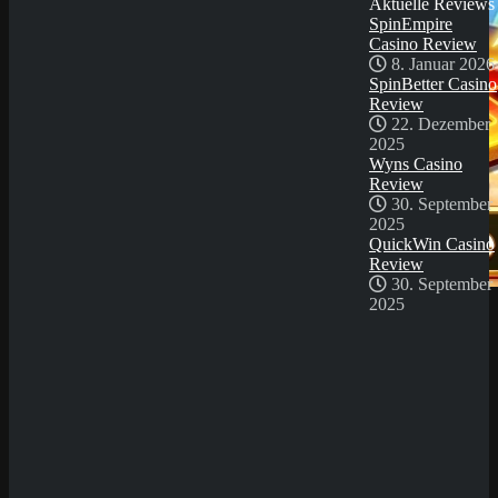
Aktuelle Reviews
SpinEmpire
Casino Review
8. Januar 2026
SpinBetter Casino
Review
22. Dezember
2025
Wyns Casino
Review
30. September
2025
QuickWin Casino
Review
30. September
Demo Spiel
2025