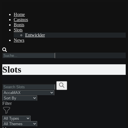
Home
Casinos
Bonis
Slots
Entwickler
News
Slots
Filter