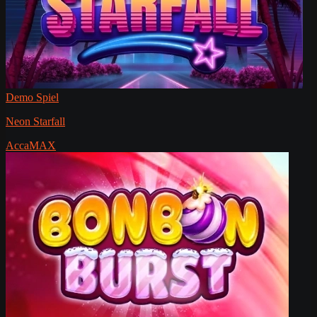
Demo Spiel
Neon Starfall
AccaMAX