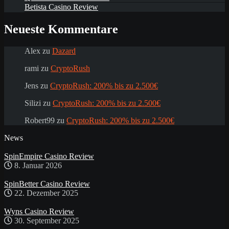
Betista Casino Review
Neueste Kommentare
Alex
zu
Dazard
rami
zu
CryptoRush
Jens
zu
CryptoRush: 200% bis zu 2.500€
Silizi
zu
CryptoRush: 200% bis zu 2.500€
Robert99
zu
CryptoRush: 200% bis zu 2.500€
News
SpinEmpire Casino Review
8. Januar 2026
SpinBetter Casino Review
22. Dezember 2025
Wyns Casino Review
30. September 2025