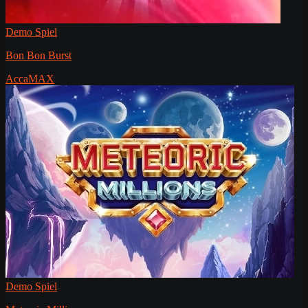
Demo Spiel
Bon Bon Burst
AccaMAX
Demo Spiel