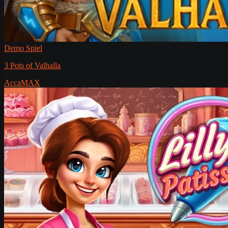
Demo Spiel
3 Pots of Valhalla
AccaMAX