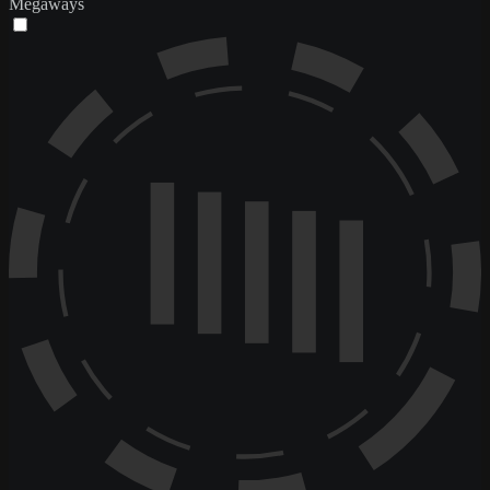
Megaways