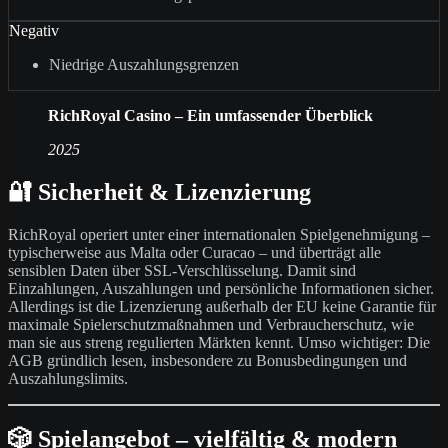
Negativ
Niedrige Auszahlungsgrenzen
RichRoyal Casino – Ein umfassender Überblick
2025
🔐
Sicherheit & Lizenzierung
RichRoyal operiert unter einer internationalen Spielgenehmigung –
typischerweise aus Malta oder Curacao – und überträgt alle
sensiblen Daten über SSL-Verschlüsselung. Damit sind
Einzahlungen, Auszahlungen und persönliche Informationen sicher.
Allerdings ist die Lizenzierung außerhalb der EU keine Garantie für
maximale Spielerschutzmaßnahmen und Verbraucherschutz, wie
man sie aus streng regulierten Märkten kennt. Umso wichtiger: Die
AGB gründlich lesen, insbesondere zu Bonusbedingungen und
Auszahlungslimits.
🎲
Spielangebot – vielfältig & modern