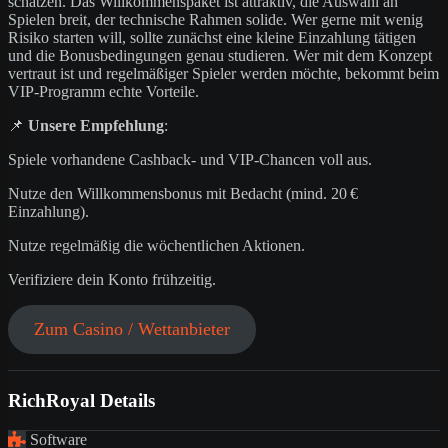
schätzen. Das Willkommenspaket ist attraktiv, die Auswahl an
Spielen breit, der technische Rahmen solide. Wer gerne mit wenig
Risiko starten will, sollte zunächst eine kleine Einzahlung tätigen
und die Bonusbedingungen genau studieren. Wer mit dem Konzept
vertraut ist und regelmäßiger Spieler werden möchte, bekommt beim
VIP-Programm echte Vorteile.
📌
Unsere Empfehlung
:
Spiele vorhandene Cashback- und VIP-Chancen voll aus.
Nutze den Willkommensbonus mit Bedacht (mind. 20 €
Einzahlung).
Nutze regelmäßig die wöchentlichen Aktionen.
Verifiziere dein Konto frühzeitig.
Zum Casino / Wettanbieter
RichRoyal Details
Software