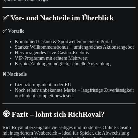
✅
Vor- und Nachteile im Überblick
✅ Vorteile
Kombiniert Casino & Sportwetten in einem Portal
Starker Willkommensbonus + umfangreiches Aktionsangebot
Hervorragendes Live-Casino-Erlebnis
VIP-Programm mit echtem Mehrwert
Krypto-Zahlungen möglich, schnelle Auszahlung
❌ Nachteile
Lizenzierung nicht in der EU
Noch relativ unbekannte Marke – langfristige Zuverlässigkeit
noch nicht komplett bewiesen
🧭
Fazit – lohnt sich RichRoyal?
RichRoyal überzeugt als vielseitiges und modernes Online-Casino
mit integriertem Wettbereich – ideal für Spieler, die Abwechslung