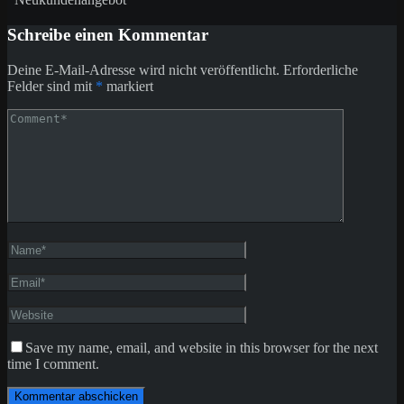
Schreibe einen Kommentar
Deine E-Mail-Adresse wird nicht veröffentlicht.
Erforderliche
Felder sind mit
*
markiert
Save my name, email, and website in this browser for the next
time I comment.