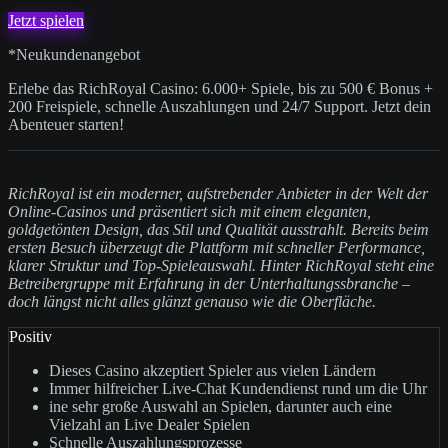
Jetzt spielen
*Neukundenangebot
Erlebe das RichRoyal Casino: 6.000+ Spiele, bis zu 500 € Bonus +
200 Freispiele, schnelle Auszahlungen und 24/7 Support. Jetzt dein
Abenteuer starten!
RichRoyal ist ein moderner, aufstrebender Anbieter in der Welt der
Online-Casinos und präsentiert sich mit einem eleganten,
goldgetönten Design, das Stil und Qualität ausstrahlt. Bereits beim
ersten Besuch überzeugt die Plattform mit schneller Performance,
klarer Struktur und Top-Spieleauswahl. Hinter RichRoyal steht eine
Betreibergruppe mit Erfahrung in der Unterhaltungssbranche –
doch längst nicht alles glänzt genauso wie die Oberfläche.
Positiv
Dieses Casino akzeptiert Spieler aus vielen Ländern
Immer hilfreicher Live-Chat Kundendienst rund um die Uhr
ine sehr große Auswahl an Spielen, darunter auch eine
Vielzahl an Live Dealer Spielen
Schnelle Auszahlungsprozesse