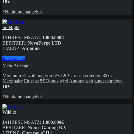
18+
*Neukundenangebot
SpiNight
JAHRESUMSATZ:
1.000.000€
BESITZER:
NovaForge LTD
LIZENZ:
Anjouan
Jetzt spielen
Mehr Anzeigen
Minimum Einzahlung von €/$/£20! Umsatzkriterien:
35x
/
Maximaler Einsatz:
5€
Bonus wird Automatisch gutgeschrieben.
18+
*Neukundenangebot
Wild.io
JAHRESUMSATZ:
1.000.000€
BESITZER:
Nonce Gaming B.V.
LIZENZ:
Curacao (CIL)