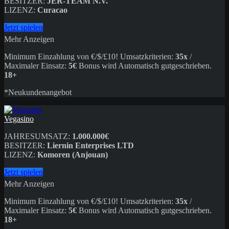
BESITZER:
JER-TEAM N.V.
LIZENZ:
Curacao
Jetzt spielen
Mehr Anzeigen
Minimum Einzahlung von €/$/£10! Umsatzkriterien:
35x
/
Maximaler Einsatz:
5€
Bonus wird Automatisch gutgeschrieben.
18+
*Neukundenangebot
Vegasino
JAHRESUMSATZ:
1.000.000€
BESITZER:
Liernin Enterprises LTD
LIZENZ:
Komoren (Anjouan)
Jetzt spielen
Mehr Anzeigen
Minimum Einzahlung von €/$/£10! Umsatzkriterien:
35x
/
Maximaler Einsatz:
5€
Bonus wird Automatisch gutgeschrieben.
18+