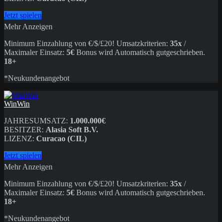
Jetzt spielen
Mehr Anzeigen
Minimum Einzahlung von €/$/£20! Umsatzkriterien:
35x
/
Maximaler Einsatz:
5€
Bonus wird Automatisch gutgeschrieben.
18+
*Neukundenangebot
WinWin
JAHRESUMSATZ:
1.000.000€
BESITZER:
Alasia Soft B.V.
LIZENZ:
Curacao (CIL)
Jetzt spielen
Mehr Anzeigen
Minimum Einzahlung von €/$/£20! Umsatzkriterien:
35x
/
Maximaler Einsatz:
5€
Bonus wird Automatisch gutgeschrieben.
18+
*Neukundenangebot