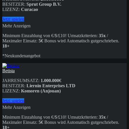
BESITZER:
Sprut Group B.V.
LIZENZ:
Curacao
Jetzt spielen
Mehr Anzeigen
Minimum Einzahlung von €/$/£10! Umsatzkriterien:
35x
/
Maximaler Einsatz:
5€
Bonus wird Automatisch gutgeschrieben.
18+
*Neukundenangebot
Betista
JAHRESUMSATZ:
1.000.000€
BESITZER:
Liernin Enterprises LTD
LIZENZ:
Komoren (Anjouan)
Jetzt spielen
Mehr Anzeigen
Minimum Einzahlung von €/$/£10! Umsatzkriterien:
35x
/
Maximaler Einsatz:
5€
Bonus wird Automatisch gutgeschrieben.
18+