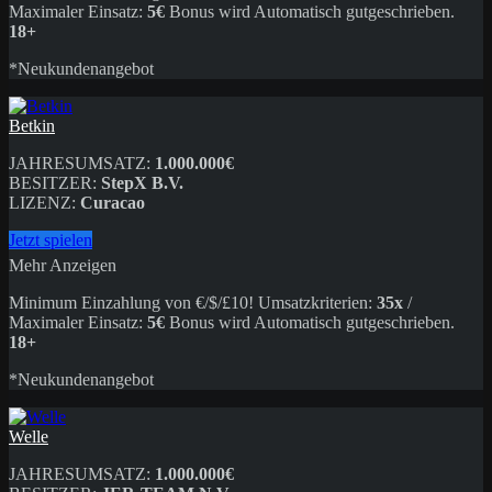
Maximaler Einsatz:
5€
Bonus wird Automatisch gutgeschrieben.
18+
*Neukundenangebot
Betkin
JAHRESUMSATZ:
1.000.000€
BESITZER:
StepX B.V.
LIZENZ:
Curacao
Jetzt spielen
Mehr Anzeigen
Minimum Einzahlung von €/$/£10! Umsatzkriterien:
35x
/
Maximaler Einsatz:
5€
Bonus wird Automatisch gutgeschrieben.
18+
*Neukundenangebot
Welle
JAHRESUMSATZ:
1.000.000€