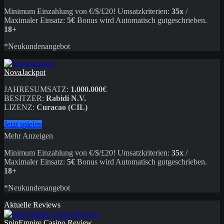
Minimum Einzahlung von €/$/£20! Umsatzkriterien:
35x
/
Maximaler Einsatz:
5€
Bonus wird Automatisch gutgeschrieben.
18+
*Neukundenangebot
NovaJackpot
JAHRESUMSATZ:
1.000.000€
BESITZER:
Rabidi N.V.
LIZENZ:
Curacao (CIL)
Jetzt spielen
Mehr Anzeigen
Minimum Einzahlung von €/$/£20! Umsatzkriterien:
35x
/
Maximaler Einsatz:
5€
Bonus wird Automatisch gutgeschrieben.
18+
*Neukundenangebot
Aktuelle Reviews
SpinEmpire Casino Review