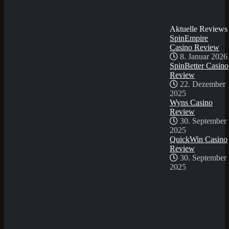
Review
30. September
Mobile Verfügbarkeit
2025
Aktuelle Reviews
Derzeit bietet Spin247 keine spezielle mobile App
SpinEmpire
für iOS oder Android an. Die Website ist jedoch
Casino Review
für Mobilgeräte optimiert und funktioniert auf
8. Januar 2026
Smartphones und Tablets reibungslos. Spieler
SpinBetter Casino
können bequem von unterwegs auf alle Spiele
Review
zugreifen und das Casino-Erlebnis in vollem
22. Dezember
Umfang genießen.
2025
Wyns Casino
VIP-Programm
Review
30. September
2025
Spin247 verfügt über ein
gestuftes VIP-
QuickWin Casino
Programm
, das treuen Spielern zusätzliche
Review
Vorteile bietet. Je höher der VIP-Status, desto
30. September
besser sind die Vergünstigungen, einschließlich
2025
höherer Auszahlungslimits, exklusiver Boni und
persönlicher Kundenbetreuung.
Verantwortungsvolles Spielen
Spin247 fördert verantwortungsbewusstes Spielen
und bietet verschiedene Tools, die Spielern helfen,