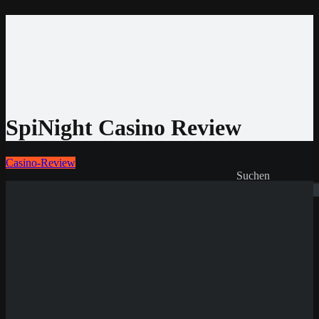
Home
Casinos
Bonis
Slots
Entwickler
News
SpiNight Casino Review
Casino-Review
Suchen
Spinight Casino
hat sich schnell zu einer beliebten
Neue Casinos
Plattform für Online-Glücksspieler entwickelt. Mit
einem attraktiven Willkommensbonus, einer breiten
Spielauswahl und einem nutzerfreundlichen
Interface bietet Spinight alles, was moderne
Casino-Liebhaber suchen. In dieser detaillierten
Rezension erfahren Sie alles über die wichtigsten
Features, Bonusangebote, Zahlungsoptionen und
Sicherheitsmaßnahmen von Spinight Casino.