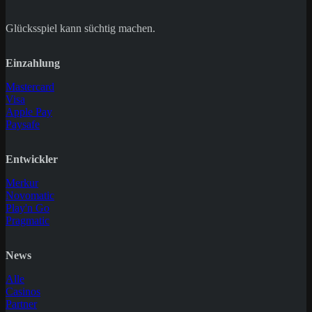
Glücksspiel kann süchtig machen.
Einzahlung
Mastercard
Visa
Apple Pay
Paysafe
Entwickler
Merkur
Novomatic
Play'n Go
Pragmatic
News
Alle
Casinos
Partner