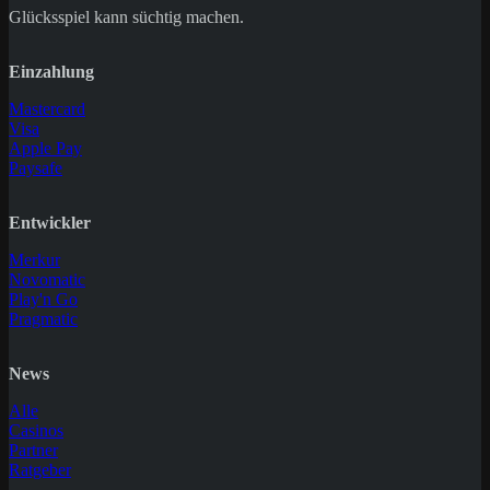
Glücksspiel kann süchtig machen.
Einzahlung
Mastercard
Visa
Apple Pay
Paysafe
Entwickler
Merkur
Novomatic
Play'n Go
Pragmatic
News
Alle
Casinos
Partner
Ratgeber