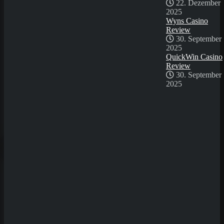
22. Dezember
SpinEmpire: 275% bis zu
2025
1.250€ + 80 Freispiele
Wyns Casino
Review
30. September
Willkommensbonus 275% bis zu 1.250€
2025
+80 Freispiele
QuickWin Casino
Review
30. September
Bonus holen
2025
Mehr Anzeigen
*Neukundenangebot
Einzahlungsbonus
SpinBetter: 100% bis zu
300€ + 30 Freispiele
Willkommensbonus 100% bis zu 300€