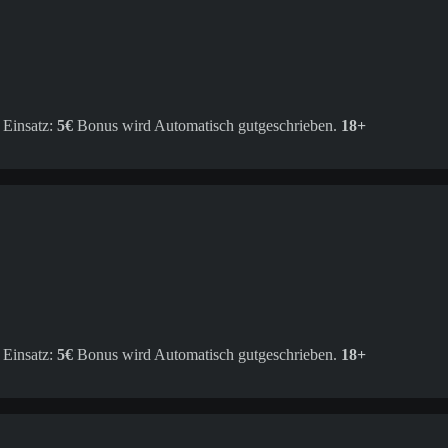
 Einsatz:
5€
Bonus wird Automatisch gutgeschrieben.
18+
 Einsatz:
5€
Bonus wird Automatisch gutgeschrieben.
18+