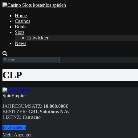
Home
Casinos
Bonis
Slots
Entwickler
News
CLP
SpinEmpire
JAHRESUMSATZ:
10.000.000€
BESITZER:
GBL Solutions N.V.
LIZENZ:
Curacao
Jetzt spielen
Mehr Anzeigen