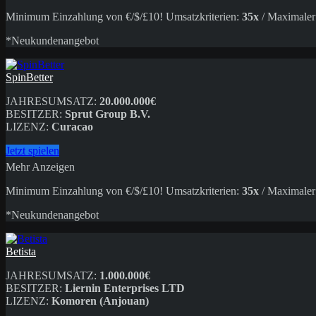
Minimum Einzahlung von €/$/£10! Umsatzkriterien:
35x
/ Maximaler
*Neukundenangebot
SpinBetter
JAHRESUMSATZ:
20.000.000€
BESITZER:
Sprut Group B.V.
LIZENZ:
Curacao
Jetzt spielen
Mehr Anzeigen
Minimum Einzahlung von €/$/£10! Umsatzkriterien:
35x
/ Maximaler
*Neukundenangebot
Betista
JAHRESUMSATZ:
1.000.000€
BESITZER:
Liernin Enterprises LTD
LIZENZ:
Komoren (Anjouan)