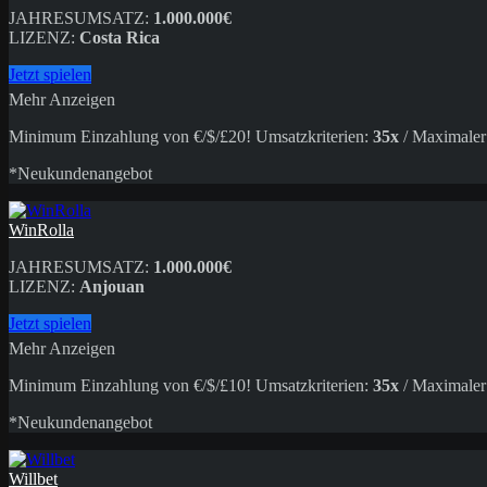
JAHRESUMSATZ:
1.000.000€
LIZENZ:
Costa Rica
Jetzt spielen
Mehr Anzeigen
Minimum Einzahlung von €/$/£20! Umsatzkriterien:
35x
/ Maximaler
*Neukundenangebot
WinRolla
JAHRESUMSATZ:
1.000.000€
LIZENZ:
Anjouan
Jetzt spielen
Mehr Anzeigen
Minimum Einzahlung von €/$/£10! Umsatzkriterien:
35x
/ Maximaler
*Neukundenangebot
Willbet