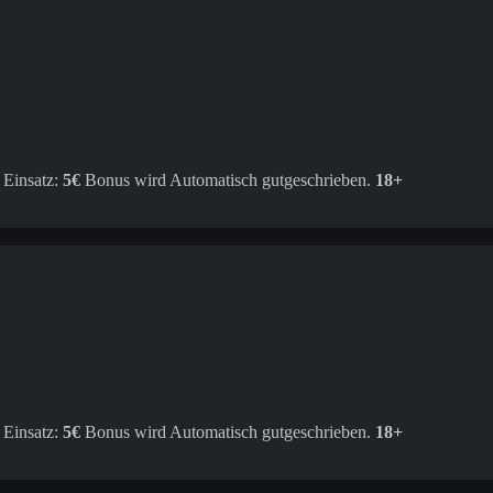
 Einsatz:
5€
Bonus wird Automatisch gutgeschrieben.
18+
 Einsatz:
5€
Bonus wird Automatisch gutgeschrieben.
18+