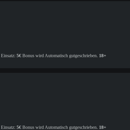
 Einsatz:
5€
Bonus wird Automatisch gutgeschrieben.
18+
 Einsatz:
5€
Bonus wird Automatisch gutgeschrieben.
18+